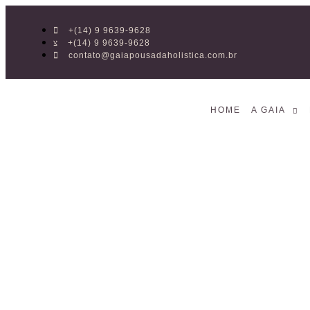
+(14) 9 9639-9628
+(14) 9 9639-9628
contato@gaiapousadaholistica.com.br
HOME
A GAIA