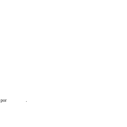
 por
informaTI
.