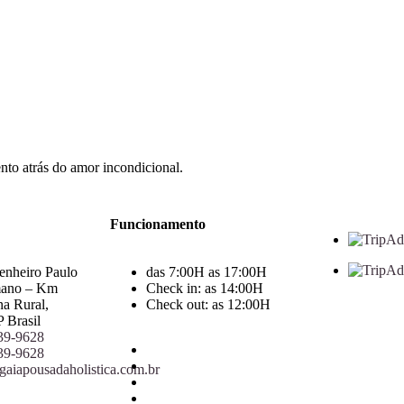
to atrás do amor incondicional.
Funcionamento
enheiro Paulo
das 7:00H as 17:00H
mano – Km
Check in: as 14:00H
a Rural,
Check out: as 12:00H
P Brasil
639-9628
639-9628
aiapousadaholistica.com.br