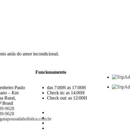
to atrás do amor incondicional.
Funcionamento
enheiro Paulo
das 7:00H as 17:00H
mano – Km
Check in: as 14:00H
a Rural,
Check out: as 12:00H
P Brasil
639-9628
639-9628
aiapousadaholistica.com.br