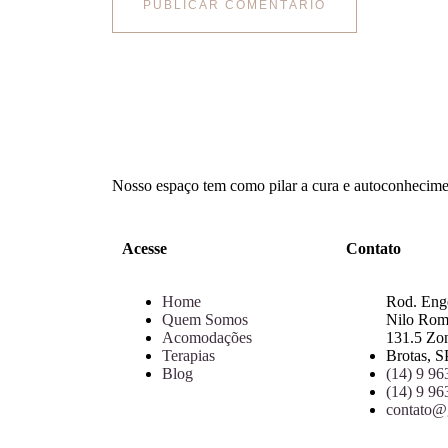
Nosso espaço tem como pilar a cura e autoconhecimen
Acesse
Contato
Home
Rod. Eng
Quem Somos
Nilo Ro
Acomodações
131.5 Zon
Terapias
Brotas, S
Blog
(14) 9 9
(14) 9 9
contato@g