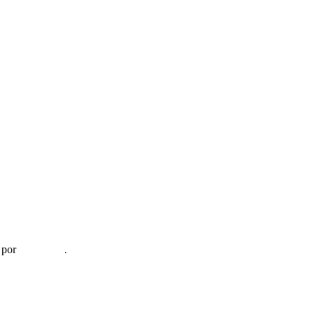
 por
informaTI
.