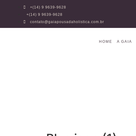
+(14) 9 9639-9628
+(14) 9 9639-9628
contato@gaiapousadaholistica.com.br
HOME
A GAIA
P