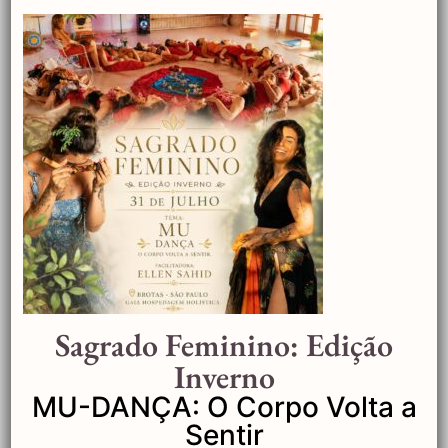
Deixe um comentário
Sagrado Feminino: Edição
O seu endereço de e-mail não será publicado.
Inverno
Campos obrigatórios são marcados com
*
MU-DANÇA: O Corpo Volta a
Comentário
*
Sentir