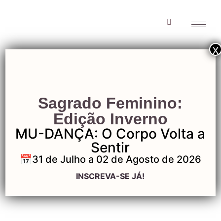
x
Jornada Amo
Sagrado Feminino:
Estar Bem-6
Edição Inverno
MU-DANÇA: O Corpo Volta a
Sentir
📅31 de Julho a 02 de Agosto de 2026
Jornada Amo Estar
INSCREVA-SE JÁ!
Bem-6