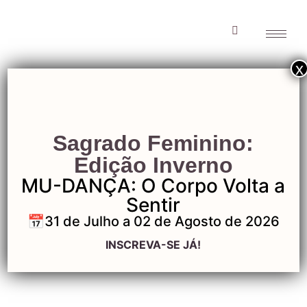
x
Jornada Amo
Sagrado Feminino:
Estar Bem-15
Edição Inverno
MU-DANÇA: O Corpo Volta a
Sentir
📅31 de Julho a 02 de Agosto de 2026
Jornada Amo Estar
INSCREVA-SE JÁ!
Bem-15