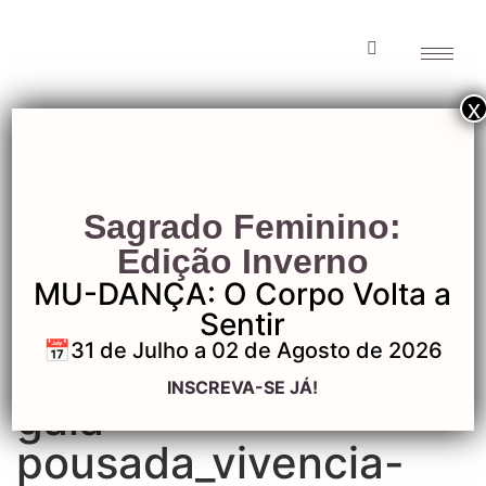
x
gaia-
Sagrado Feminino:
pousada_vivencia-
Edição Inverno
MU-DANÇA: O Corpo Volta a
cacau-flow
Sentir
📅31 de Julho a 02 de Agosto de 2026
INSCREVA-SE JÁ!
gaia-
pousada_vivencia-