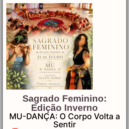
Sagrado Feminino:
Edição Inverno
Deixe um comentário
MU-DANÇA: O Corpo Volta a
Sentir
O seu endereço de e-mail não será publicado.