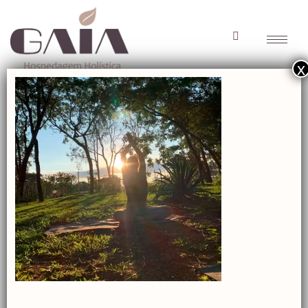
x
gaia-
pousada_meditaçã
gaia-
pousada_meditação