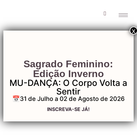
x
Gaia Pousada
Sagrado Feminino:
Holística-5
Edição Inverno
MU-DANÇA: O Corpo Volta a
Sentir
📅31 de Julho a 02 de Agosto de 2026
Gaia Pousada
INSCREVA-SE JÁ!
Holística-5