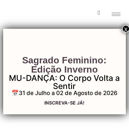
x
Gaia Pousada
Sagrado Feminino:
Holística-4
Edição Inverno
MU-DANÇA: O Corpo Volta a
Sentir
📅31 de Julho a 02 de Agosto de 2026
Gaia Pousada
INSCREVA-SE JÁ!
Holística-4