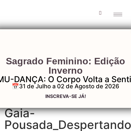
Gaia-
Sagrado Feminino: Edição
Pousada_Desperta
Inverno
MU-DANÇA: O Corpo Volta a Senti
em-gaia 3
📅31 de Julho a 02 de Agosto de 2026
INSCREVA-SE JÁ!
Gaia-
Pousada_Despertando