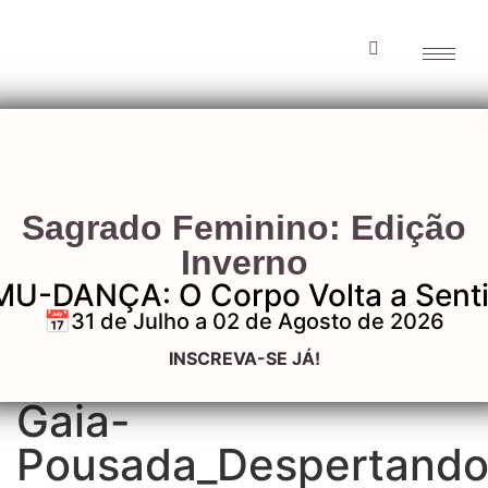
Gaia-
Sagrado Feminino: Edição
Pousada_Desperta
Inverno
MU-DANÇA: O Corpo Volta a Senti
em-gaia 13
📅31 de Julho a 02 de Agosto de 2026
INSCREVA-SE JÁ!
Gaia-
Pousada_Despertando