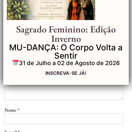
Deixe um comentário
Sagrado Feminino: Edição
O seu endereço de e-mail não será publicado.
Inverno
Campos obrigatórios são marcados com
*
MU-DANÇA: O Corpo Volta a
Comentário
*
Sentir
31 de Julho a 02 de Agosto de 2026
INSCREVA-SE JÁ!
Nome
*