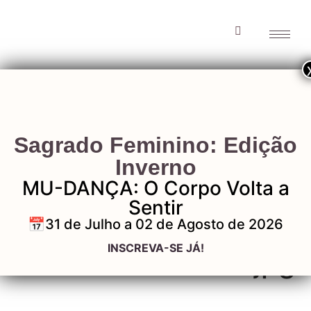
consulting-client-
Sagrado Feminino: Edição
e1613028462506.jp
Inverno
MU-DANÇA: O Corpo Volta a
Sentir
📅31 de Julho a 02 de Agosto de 2026
consulting-client-
INSCREVA-SE JÁ!
e1613028462506.jpg