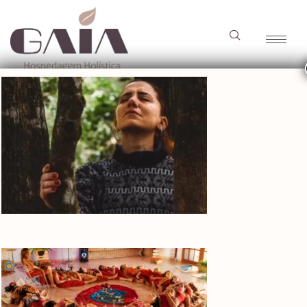
abracar_uma_arvore-
Gaia_Pousada_holisti
2
abracar_uma_arvore-
Gaia_Pousada_holistic