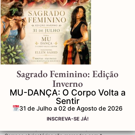
2
Sagrado Feminino: Edição
Inverno
MU-DANÇA: O Corpo Volta a
Sentir
31 de Julho a 02 de Agosto de 2026
Deixe um comentário
INSCREVA-SE JÁ!
O seu endereço de e-mail não será publicado.