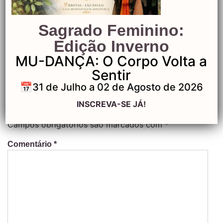
12.33.37
Sagrado Feminino:
Edição Inverno
MU-DANÇA: O Corpo Volta a
Sentir
Deixe um comentário
📅31 de Julho a 02 de Agosto de 2026
INSCREVA-SE JÁ!
O seu endereço de e-mail não será publicado.
Campos obrigatórios são marcados com
*
Comentário
*