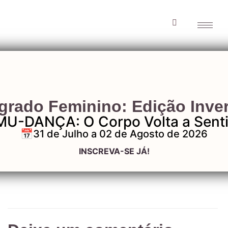
Capa_Mobile_Sagr
grado Feminino: Edição Inve
MU-DANÇA: O Corpo Volta a Senti
📅31 de Julho a 02 de Agosto de 2026
Capa_Mobile_Sagrado
INSCREVA-SE JÁ!