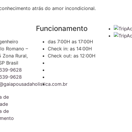
conhecimento atrás do amor incondicional.
Funcionamento
genheiro
das 7:00H as 17:00H
ilo Romano –
Check in: as 14:00H
5 Zona Rural,
Check out: as 12:00H
SP Brasil
9639-9628
9639-9628
@gaiapousadaholistica.com.br
ca de
dade
ca de
amento