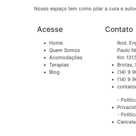
Nosso espaço tem como pilar a cura e auto
Acesse
Contato
Home
Rod. En
Quem Somos
Paulo N
Acomodações
Km 131.
Terapias
Brotas, 
Blog
(14) 9 
(14) 9 
contato
- Políti
Privaci
- Políti
Cancel