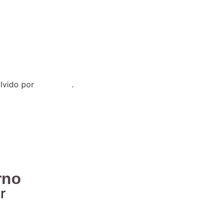
lvido por
informaTI
.
rno
r