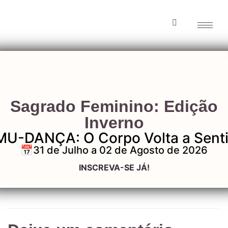
Imagem_02_Evento
Sagrado Feminino: Edição
Inverno
MU-DANÇA: O Corpo Volta a Senti
Imagem_02_Evento_0
📅31 de Julho a 02 de Agosto de 2026
INSCREVA-SE JÁ!