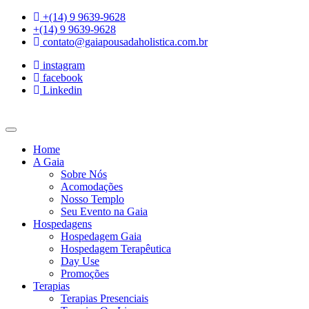
Ir
+(14) 9 9639-9628
para
+(14) 9 9639-9628
o
contato@gaiapousadaholistica.com.br
conteúdo
instagram
facebook
Linkedin
Home
A Gaia
Sobre Nós
Acomodações
Nosso Templo
Seu Evento na Gaia
Hospedagens
Hospedagem Gaia
Hospedagem Terapêutica
Day Use
Promoções
Terapias
Terapias Presenciais