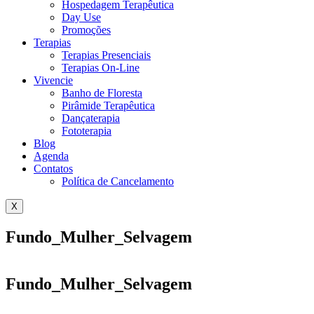
Hospedagem Terapêutica
Day Use
Promoções
Terapias
Terapias Presenciais
Terapias On-Line
Vivencie
Banho de Floresta
Pirâmide Terapêutica
Dançaterapia
Fototerapia
Blog
Agenda
Contatos
Política de Cancelamento
X
Fundo_Mulher_Selvagem
Fundo_Mulher_Selvagem