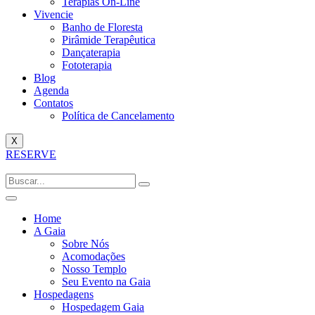
Terapias On-Line
Vivencie
Banho de Floresta
Pirâmide Terapêutica
Dançaterapia
Fototerapia
Blog
Agenda
Contatos
Política de Cancelamento
X
RESERVE
Home
A Gaia
Sobre Nós
Acomodações
Nosso Templo
Seu Evento na Gaia
Hospedagens
Hospedagem Gaia