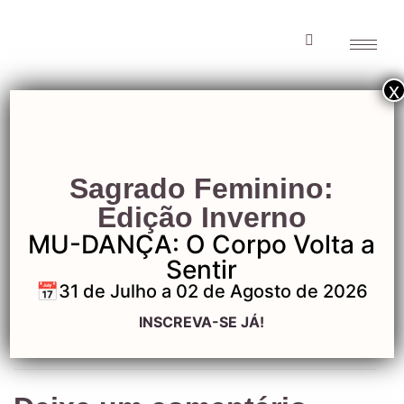
x
Capa_Mobile_02
Sagrado Feminino:
Edição Inverno
MU-DANÇA: O Corpo Volta a
Capa_Mobile_02
Sentir
📅31 de Julho a 02 de Agosto de 2026
INSCREVA-SE JÁ!