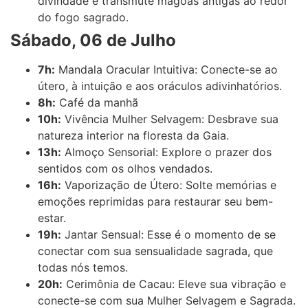
divindade e transmute mágoas antigas ao redor
do fogo sagrado.
Sábado, 06 de Julho
7h:
Mandala Oracular Intuitiva: Conecte-se ao
útero, à intuição e aos oráculos adivinhatórios.
8h:
Café da manhã
10h:
Vivência Mulher Selvagem: Desbrave sua
natureza interior na floresta da Gaia.
13h:
Almoço Sensorial: Explore o prazer dos
sentidos com os olhos vendados.
16h:
Vaporização de Útero: Solte memórias e
emoções reprimidas para restaurar seu bem-
estar.
19h:
Jantar Sensual: Esse é o momento de se
conectar com sua sensualidade sagrada, que
todas nós temos.
20h:
Cerimônia de Cacau: Eleve sua vibração e
conecte-se com sua Mulher Selvagem e Sagrada.