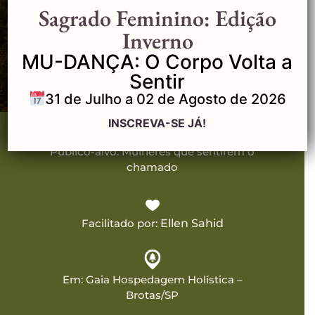
Sagrado Feminino: Edição
QUERO PARTICIPAR
Inverno
MU-DANÇA: O Corpo Volta a
Sentir
31 de Julho a 02 de Agosto de 2026
INSCREVA-SE JÁ!
Público-alvo: Mulheres que sentirem o
chamado
Facilitado por:
Ellen Sahid
Em: Gaia Hospedagem Holística –
Brotas/SP